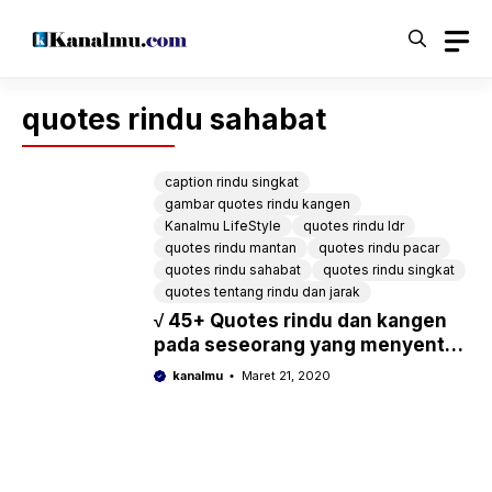
Langsung
ke
isi
quotes rindu sahabat
caption rindu singkat
gambar quotes rindu kangen
Kanalmu LifeStyle
quotes rindu ldr
quotes rindu mantan
quotes rindu pacar
quotes rindu sahabat
quotes rindu singkat
quotes tentang rindu dan jarak
√ 45+ Quotes rindu dan kangen
pada seseorang yang menyentuh
hati Untuk Status WA IG
kanalmu
Maret 21, 2020
Facebook