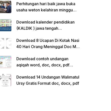
Perhitungan hari baik jawa buka
usaha weton kelahiran minggu
pon
Download kalender pendidikan
(KALDIK ) jawa tengah
2022/2023 pdf
Download 8 Ucapan Di Kotak Nasi
40 Hari Orang Meninggal Doc Ms.
Word Siap Edit
Download contoh undangan
aqiqah word, doc, docx, pdf
kosong siap edit
Download 14 Undangan Walimatul
Ursy Gratis Format doc, docx, pdf