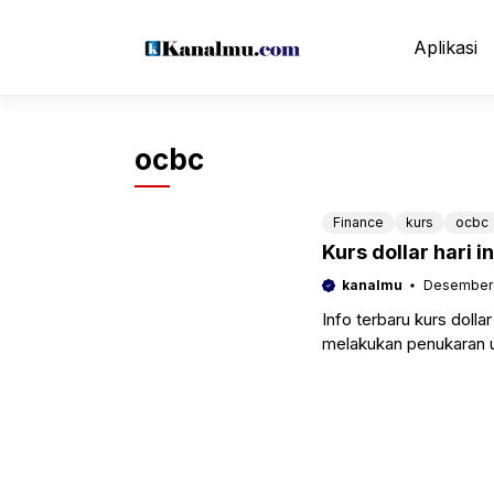
Langsung
ke
Aplikasi
isi
ocbc
Finance
kurs
ocbc
Kurs dollar hari 
kanalmu
Desember 
Info terbaru kurs dolla
melakukan penukaran u