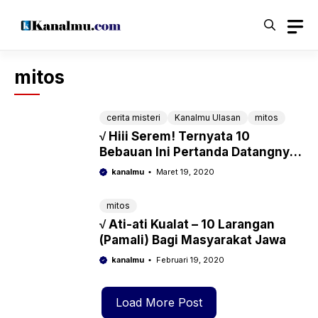
Langsung
ke
isi
mitos
cerita misteri
Kanalmu Ulasan
mitos
√ Hiii Serem! Ternyata 10
Bebauan Ini Pertanda Datangnya
Setan
kanalmu
Maret 19, 2020
mitos
√ Ati-ati Kualat – 10 Larangan
(Pamali) Bagi Masyarakat Jawa
kanalmu
Februari 19, 2020
Load More Post