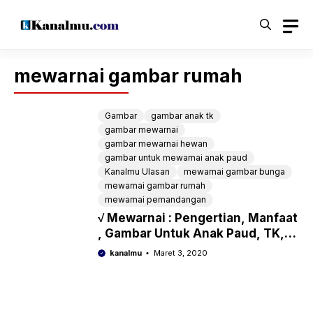
Langsung
ke
isi
mewarnai gambar rumah
Gambar
gambar anak tk
gambar mewarnai
gambar mewarnai hewan
gambar untuk mewarnai anak paud
Kanalmu Ulasan
mewarnai gambar bunga
mewarnai gambar rumah
mewarnai pemandangan
√ Mewarnai : Pengertian, Manfaat
, Gambar Untuk Anak Paud, TK,
SD
kanalmu
Maret 3, 2020