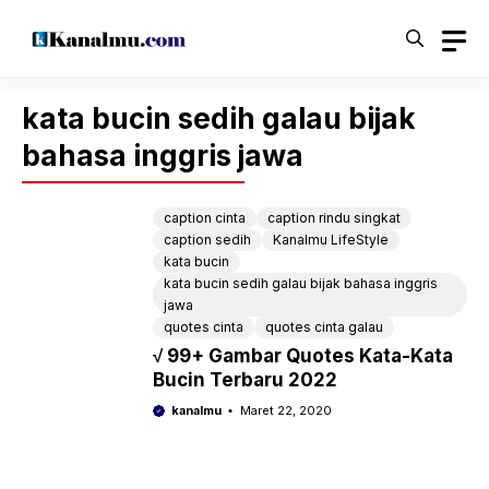
Langsung
ke
isi
kata bucin sedih galau bijak
bahasa inggris jawa
caption cinta
caption rindu singkat
caption sedih
Kanalmu LifeStyle
kata bucin
kata bucin sedih galau bijak bahasa inggris
jawa
quotes cinta
quotes cinta galau
√ 99+ Gambar Quotes Kata-Kata
Bucin Terbaru 2022
kanalmu
Maret 22, 2020