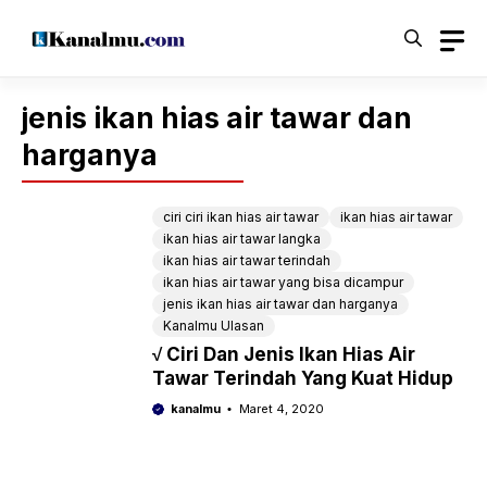
Langsung
ke
isi
jenis ikan hias air tawar dan
harganya
ciri ciri ikan hias air tawar
ikan hias air tawar
ikan hias air tawar langka
ikan hias air tawar terindah
ikan hias air tawar yang bisa dicampur
jenis ikan hias air tawar dan harganya
Kanalmu Ulasan
√ Ciri Dan Jenis Ikan Hias Air
Tawar Terindah Yang Kuat Hidup
kanalmu
Maret 4, 2020