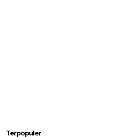
k
Terpopuler