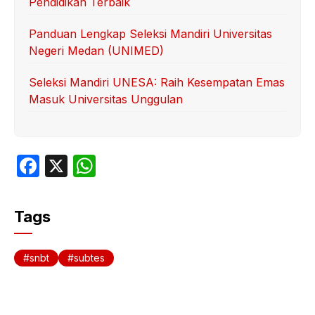
Pendidikan Terbaik
Panduan Lengkap Seleksi Mandiri Universitas
Negeri Medan (UNIMED)
Seleksi Mandiri UNESA: Raih Kesempatan Emas
Masuk Universitas Unggulan
F
X
W
a
h
c
at
Tags
e
s
b
A
snbt
subtes
o
p
o
p