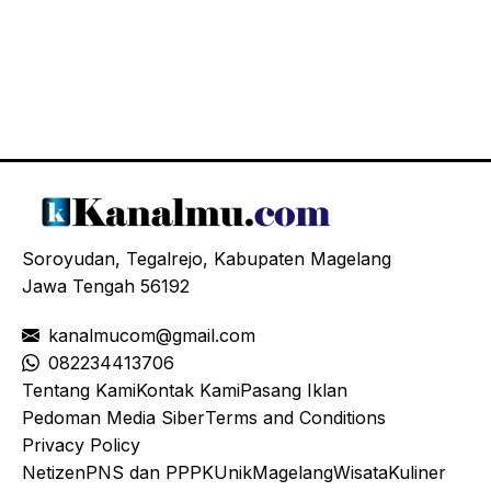
Soroyudan, Tegalrejo, Kabupaten Magelang
Jawa Tengah 56192
kanalmucom@gmail.com
08
2234413706
Tentang Kami
Kontak Kami
Pasang Iklan
Pedoman Media Siber
Terms and Conditions
Privacy Policy
Netizen
PNS dan PPPK
Unik
Magelang
Wisata
Kuliner