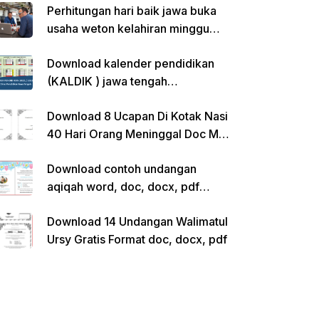
Perhitungan hari baik jawa buka
usaha weton kelahiran minggu
pon
Download kalender pendidikan
(KALDIK ) jawa tengah
2022/2023 pdf
Download 8 Ucapan Di Kotak Nasi
40 Hari Orang Meninggal Doc Ms.
Word Siap Edit
Download contoh undangan
aqiqah word, doc, docx, pdf
kosong siap edit
Download 14 Undangan Walimatul
Ursy Gratis Format doc, docx, pdf