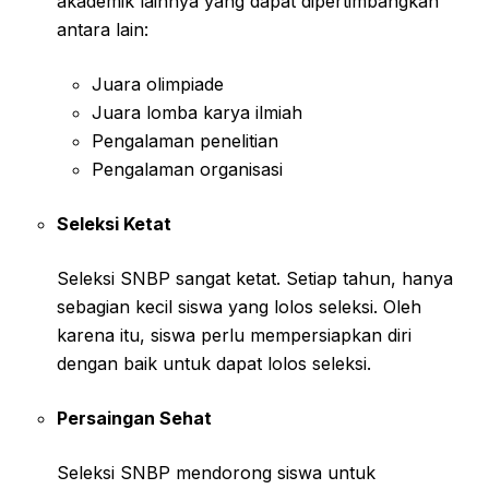
akademik lainnya yang dapat dipertimbangkan
antara lain:
Juara olimpiade
Juara lomba karya ilmiah
Pengalaman penelitian
Pengalaman organisasi
Seleksi Ketat
Seleksi SNBP sangat ketat. Setiap tahun, hanya
sebagian kecil siswa yang lolos seleksi. Oleh
karena itu, siswa perlu mempersiapkan diri
dengan baik untuk dapat lolos seleksi.
Persaingan Sehat
Seleksi SNBP mendorong siswa untuk