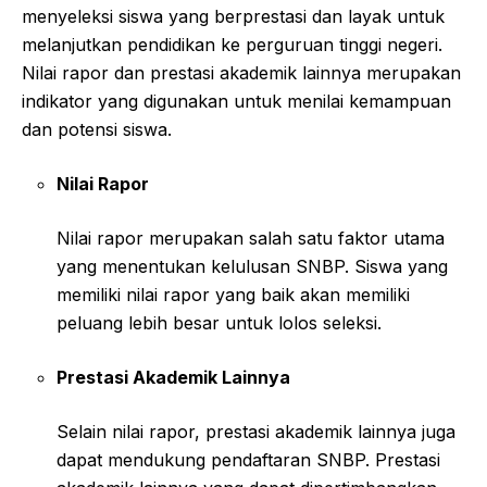
menyeleksi siswa yang berprestasi dan layak untuk
melanjutkan pendidikan ke perguruan tinggi negeri.
Nilai rapor dan prestasi akademik lainnya merupakan
indikator yang digunakan untuk menilai kemampuan
dan potensi siswa.
Nilai Rapor
Nilai rapor merupakan salah satu faktor utama
yang menentukan kelulusan SNBP. Siswa yang
memiliki nilai rapor yang baik akan memiliki
peluang lebih besar untuk lolos seleksi.
Prestasi Akademik Lainnya
Selain nilai rapor, prestasi akademik lainnya juga
dapat mendukung pendaftaran SNBP. Prestasi