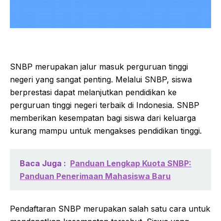
SNBP merupakan jalur masuk perguruan tinggi
negeri yang sangat penting. Melalui SNBP, siswa
berprestasi dapat melanjutkan pendidikan ke
perguruan tinggi negeri terbaik di Indonesia. SNBP
memberikan kesempatan bagi siswa dari keluarga
kurang mampu untuk mengakses pendidikan tinggi.
Baca Juga :
Panduan Lengkap Kuota SNBP:
Panduan Penerimaan Mahasiswa Baru
Pendaftaran SNBP merupakan salah satu cara untuk