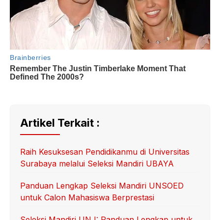
Artikel Terkait :
Raih Kesuksesan Pendidikanmu di Universitas
Surabaya melalui Seleksi Mandiri UBAYA
Panduan Lengkap Seleksi Mandiri UNSOED
untuk Calon Mahasiswa Berprestasi
Seleksi Mandiri UNJ: Panduan Lengkap untuk