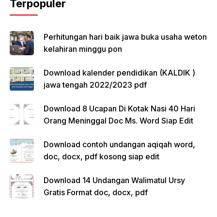
Terpopuler
Perhitungan hari baik jawa buka usaha weton
kelahiran minggu pon
Download kalender pendidikan (KALDIK )
jawa tengah 2022/2023 pdf
Download 8 Ucapan Di Kotak Nasi 40 Hari
Orang Meninggal Doc Ms. Word Siap Edit
Download contoh undangan aqiqah word,
doc, docx, pdf kosong siap edit
Download 14 Undangan Walimatul Ursy
Gratis Format doc, docx, pdf