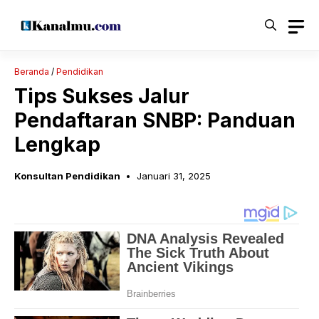
Langsung
ke
isi
Beranda
/
Pendidikan
Tips Sukses Jalur
Pendaftaran SNBP: Panduan
Lengkap
Konsultan Pendidikan
Januari 31, 2025