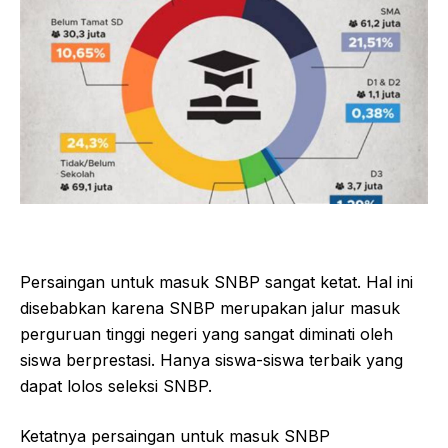
Persaingan untuk masuk SNBP sangat ketat. Hal ini
disebabkan karena SNBP merupakan jalur masuk
perguruan tinggi negeri yang sangat diminati oleh
siswa berprestasi. Hanya siswa-siswa terbaik yang
dapat lolos seleksi SNBP.
Ketatnya persaingan untuk masuk SNBP