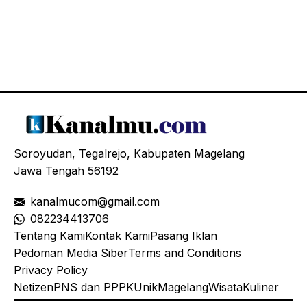
Soroyudan, Tegalrejo, Kabupaten Magelang
Jawa Tengah 56192
kanalmucom@gmail.com
08
2234413706
Tentang Kami
Kontak Kami
Pasang Iklan
Pedoman Media Siber
Terms and Conditions
Privacy Policy
Netizen
PNS dan PPPK
Unik
Magelang
Wisata
Kuliner