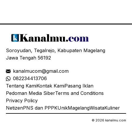
Soroyudan, Tegalrejo, Kabupaten Magelang
Jawa Tengah 56192
kanalmucom@gmail.com
08
2234413706
Tentang Kami
Kontak Kami
Pasang Iklan
Pedoman Media Siber
Terms and Conditions
Privacy Policy
Netizen
PNS dan PPPK
Unik
Magelang
Wisata
Kuliner
© 2026 kanalmu.com