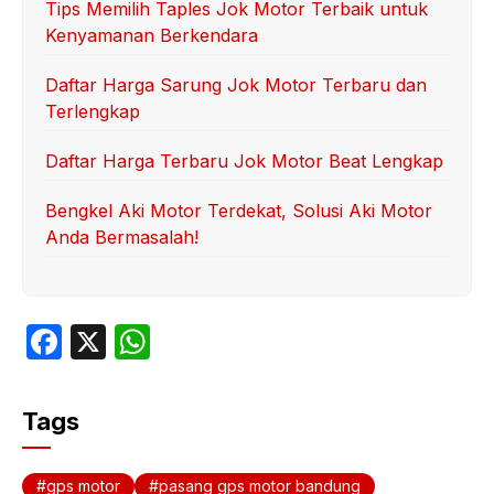
Tips Memilih Taples Jok Motor Terbaik untuk
Kenyamanan Berkendara
Daftar Harga Sarung Jok Motor Terbaru dan
Terlengkap
Daftar Harga Terbaru Jok Motor Beat Lengkap
Bengkel Aki Motor Terdekat, Solusi Aki Motor
Anda Bermasalah!
F
X
W
a
h
c
at
Tags
e
s
b
A
gps motor
pasang gps motor bandung