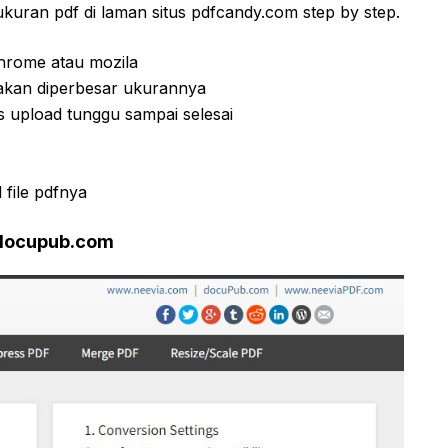
kuran pdf di laman situs pdfcandy.com step by step.
hrome atau mozila
 akan diperbesar ukurannya
es upload tunggu sampai selesai
 file pdfnya
 docupub.com