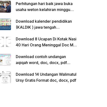
Perhitungan hari baik jawa buka
usaha weton kelahiran minggu
pon
Download kalender pendidikan
(KALDIK ) jawa tengah
2022/2023 pdf
Download 8 Ucapan Di Kotak Nasi
40 Hari Orang Meninggal Doc Ms.
Word Siap Edit
Download contoh undangan
aqiqah word, doc, docx, pdf
kosong siap edit
Download 14 Undangan Walimatul
Ursy Gratis Format doc, docx, pdf