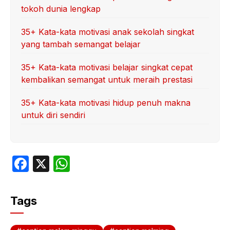
tokoh dunia lengkap
35+ Kata-kata motivasi anak sekolah singkat
yang tambah semangat belajar
35+ Kata-kata motivasi belajar singkat cepat
kembalikan semangat untuk meraih prestasi
35+ Kata-kata motivasi hidup penuh makna
untuk diri sendiri
F
X
W
a
h
c
at
Tags
e
s
b
A