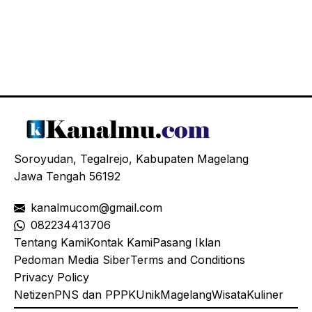
Soroyudan, Tegalrejo, Kabupaten Magelang
Jawa Tengah 56192
kanalmucom@gmail.com
08
2234413706
Tentang Kami
Kontak Kami
Pasang Iklan
Pedoman Media Siber
Terms and Conditions
Privacy Policy
Netizen
PNS dan PPPK
Unik
Magelang
Wisata
Kuliner