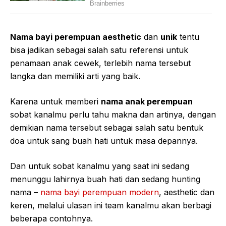
Nama bayi perempuan aesthetic
dan
unik
tentu
bisa jadikan sebagai salah satu referensi untuk
penamaan anak cewek, terlebih nama tersebut
langka dan memiliki arti yang baik.
Karena untuk memberi
nama anak perempuan
sobat kanalmu perlu tahu makna dan artinya, dengan
demikian nama tersebut sebagai salah satu bentuk
doa untuk sang buah hati untuk masa depannya.
Dan untuk sobat kanalmu yang saat ini sedang
menunggu lahirnya buah hati dan sedang hunting
nama –
nama bayi perempuan modern
, aesthetic dan
keren, melalui ulasan ini team kanalmu akan berbagi
beberapa contohnya.