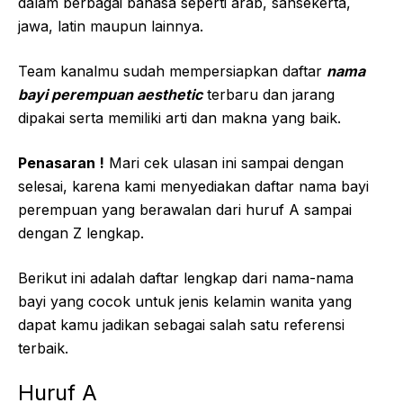
dalam berbagai bahasa seperti arab, sansekerta,
jawa, latin maupun lainnya.
Team kanalmu sudah mempersiapkan daftar
nama
bayi perempuan aesthetic
terbaru dan jarang
dipakai serta memiliki arti dan makna yang baik.
Penasaran !
Mari cek ulasan ini sampai dengan
selesai, karena kami menyediakan daftar nama bayi
perempuan yang berawalan dari huruf A sampai
dengan Z lengkap.
Berikut ini adalah daftar lengkap dari nama-nama
bayi yang cocok untuk jenis kelamin wanita yang
dapat kamu jadikan sebagai salah satu referensi
terbaik.
Huruf A