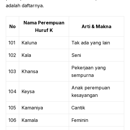
adalah daftarnya.
Nama Perempuan
No
Arti & Makna
Huruf K
101
Kaluna
Tak ada yang lain
102
Kala
Seni
Pekerjaan yang
103
Khansa
sempurna
Anak perempuan
104
Keysa
kesayangan
105
Kamaniya
Cantik
106
Kamala
Feminin