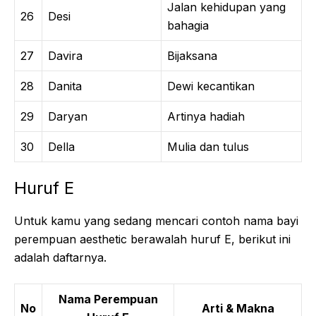
Jalan kehidupan yang
26
Desi
bahagia
27
Davira
Bijaksana
28
Danita
Dewi kecantikan
29
Daryan
Artinya hadiah
30
Della
Mulia dan tulus
Huruf E
Untuk kamu yang sedang mencari contoh nama bayi
perempuan aesthetic berawalah huruf E, berikut ini
adalah daftarnya.
Nama Perempuan
No
Arti & Makna