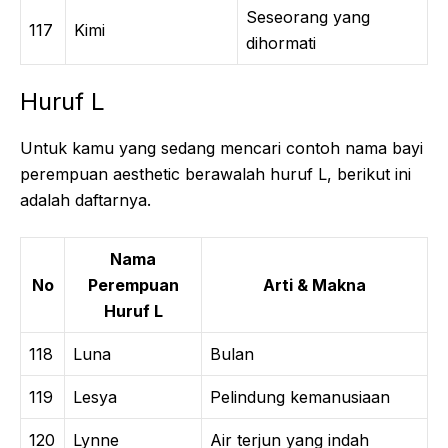
Seseorang yang
117
Kimi
dihormati
Huruf L
Untuk kamu yang sedang mencari contoh nama bayi
perempuan aesthetic berawalah huruf L, berikut ini
adalah daftarnya.
Nama
No
Perempuan
Arti & Makna
Huruf L
118
Luna
Bulan
119
Lesya
Pelindung kemanusiaan
120
Lynne
Air terjun yang indah