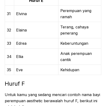
Huruf E
Perempuan yang
31
Elvina
ramah
Terang, cahaya
32
Elaina
penerang
33
Edrea
Keberuntungan
Anak perempuan
34
Ellia
cantik
35
Eve
Kehidupan
Huruf F
Untuk kamu yang sedang mencari contoh nama bayi
perempuan aesthetic berawalah huruf F, berikut ini