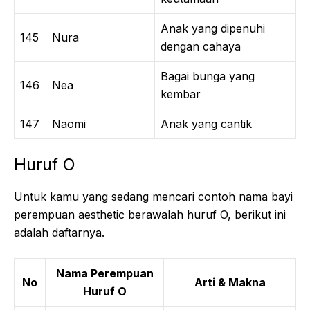
Anak yang dipenuhi
145
Nura
dengan cahaya
Bagai bunga yang
146
Nea
kembar
147
Naomi
Anak yang cantik
Huruf O
Untuk kamu yang sedang mencari contoh nama bayi
perempuan aesthetic berawalah huruf O, berikut ini
adalah daftarnya.
Nama Perempuan
No
Arti & Makna
Huruf O