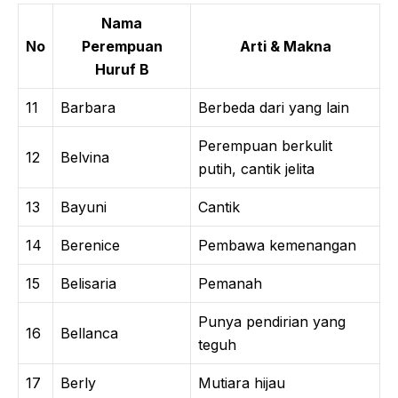
Nama
No
Perempuan
Arti & Makna
Huruf B
11
Barbara
Berbeda dari yang lain
Perempuan berkulit
12
Belvina
putih, cantik jelita
13
Bayuni
Cantik
14
Berenice
Pembawa kemenangan
15
Belisaria
Pemanah
Punya pendirian yang
16
Bellanca
teguh
17
Berly
Mutiara hijau