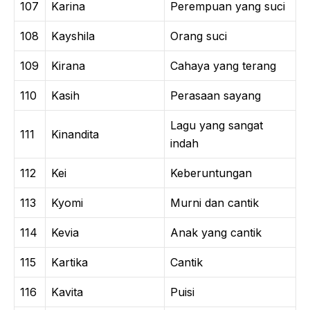
107
Karina
Perempuan yang suci
108
Kayshila
Orang suci
109
Kirana
Cahaya yang terang
110
Kasih
Perasaan sayang
Lagu yang sangat
111
Kinandita
indah
112
Kei
Keberuntungan
113
Kyomi
Murni dan cantik
114
Kevia
Anak yang cantik
115
Kartika
Cantik
116
Kavita
Puisi