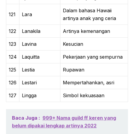
Dalam bahasa Hawaii
121
Lara
artinya anak yang ceria
122
Lanakila
Artinya kemenangan
123
Lavina
Kesucian
124
Laquitta
Pekerjaan yang sempurna
125
Lestia
Rupawan
126
Lestari
Mempertahankan, asri
127
Lingga
Simbol kekuasaan
Baca Juga :
999+ Nama guild ff keren yang
belum dipakai lengkap artinya 2022