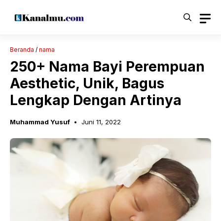
Langsung
ke
isi
Beranda
/
nama
250+ Nama Bayi Perempuan
Aesthetic, Unik, Bagus
Lengkap Dengan Artinya
Muhammad Yusuf
Juni 11, 2022