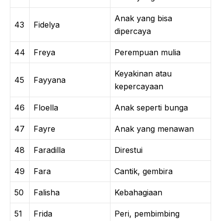
Anak yang bisa
43
Fidelya
dipercaya
44
Freya
Perempuan mulia
Keyakinan atau
45
Fayyana
kepercayaan
46
Floella
Anak seperti bunga
47
Fayre
Anak yang menawan
48
Faradilla
Direstui
49
Fara
Cantik, gembira
50
Falisha
Kebahagiaan
51
Frida
Peri, pembimbing