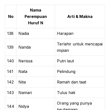
Nama
No
Perempuan
Arti & Makna
Huruf N
138
Nadia
Harapan
Terlahir untuk mencapai
139
Nanda
impian
140
Nerissa
Putri laut
141
Nata
Pelindung
142
Nita
Ramah dan taat
143
Namari
Tulus hati
Orang yang punya
144
Nidya
keutamaan