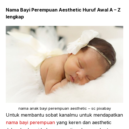
Nama Bayi Perempuan Aesthetic Huruf Awal A – Z
lengkap
nama anak bayi perempuan aesthetic – sc pixabay
Untuk membantu sobat kanalmu untuk mendapatkan
nama bayi perempuan
yang keren dan aesthetic