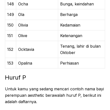
148
Ocha
Bunga, keindahan
149
Ola
Berharga
150
Olivia
Kedamaian
151
Olive
Ketenangan
Tenang, lahir di bulan
152
Ocktavia
Oktober
153
Opalina
Perhiasan
Huruf P
Untuk kamu yang sedang mencari contoh nama bayi
perempuan aesthetic berawalah huruf P, berikut ini
adalah daftarnya.