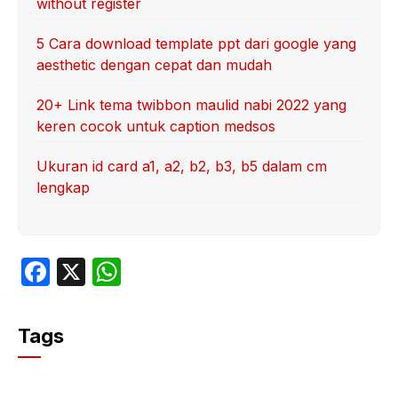
without register
5 Cara download template ppt dari google yang
aesthetic dengan cepat dan mudah
20+ Link tema twibbon maulid nabi 2022 yang
keren cocok untuk caption medsos
Ukuran id card a1, a2, b2, b3, b5 dalam cm
lengkap
F
X
W
a
h
c
at
Tags
e
s
b
A