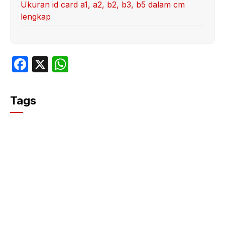
Ukuran id card a1, a2, b2, b3, b5 dalam cm
lengkap
F
X
W
a
h
c
at
Tags
e
s
b
A
o
p
o
p
k