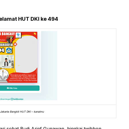
Selamat HUT DKI ke 494
Jakarta Bangkit HUT DKI – kanalmu
ri sobat Budi Arief Gunawan, bingkai twibbon