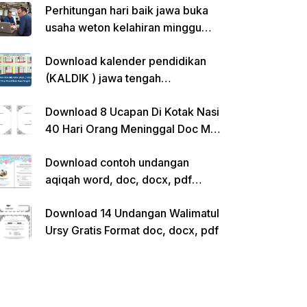
Perhitungan hari baik jawa buka
usaha weton kelahiran minggu
pon
Download kalender pendidikan
(KALDIK ) jawa tengah
2022/2023 pdf
Download 8 Ucapan Di Kotak Nasi
40 Hari Orang Meninggal Doc Ms.
Word Siap Edit
Download contoh undangan
aqiqah word, doc, docx, pdf
kosong siap edit
Download 14 Undangan Walimatul
Ursy Gratis Format doc, docx, pdf