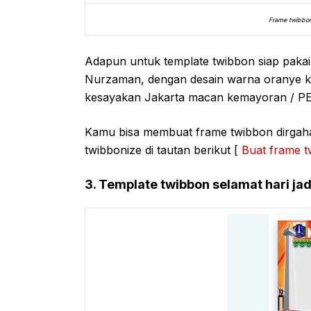
Frame twibbon
Adapun untuk template twibbon siap paka
Nurzaman, dengan desain warna oranye kh
kesayakan Jakarta macan kemayoran / P
Kamu bisa membuat frame twibbon dirgah
twibbonize di tautan berikut [
Buat frame t
3. Template twibbon selamat hari jad