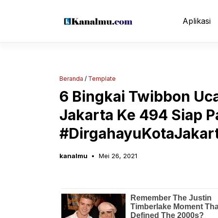
Langsung
ke
Aplikasi
isi
Beranda
/
Template
6 Bingkai Twibbon Uc
Jakarta Ke 494 Siap P
#DirgahayuKotaJakart
kanalmu
Mei 26, 2021