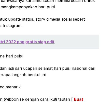
 bahwasanya kanalmu sudah memiliki desain untuk
k mengkampanyekan hari puisi.
k update status, story dimedia sosial seperti
ga Instagram.
itri 2022 png gratis siap edit
e hari puisi
 jadi dari ucapan selamat hari puisi nasional dari
rapa langkah berikut ini.
ing menarik
 twibbonize dengan cara ikuti tautan [
Buat