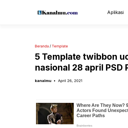
Langsung
ke
Aplikasi
isi
Beranda
/
Template
5 Template twibbon uc
nasional 28 april PSD 
kanalmu
April 26, 2021