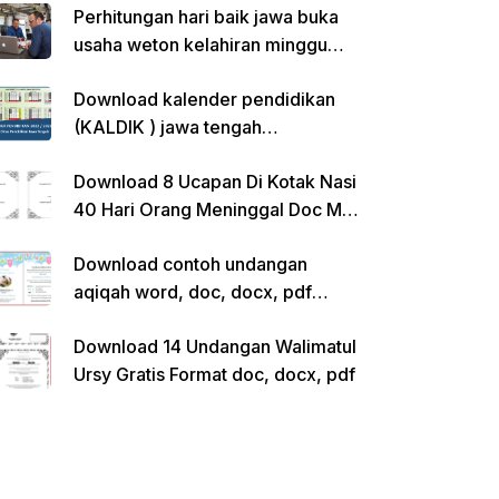
Perhitungan hari baik jawa buka
usaha weton kelahiran minggu
pon
Download kalender pendidikan
(KALDIK ) jawa tengah
2022/2023 pdf
Download 8 Ucapan Di Kotak Nasi
40 Hari Orang Meninggal Doc Ms.
Word Siap Edit
Download contoh undangan
aqiqah word, doc, docx, pdf
kosong siap edit
Download 14 Undangan Walimatul
Ursy Gratis Format doc, docx, pdf