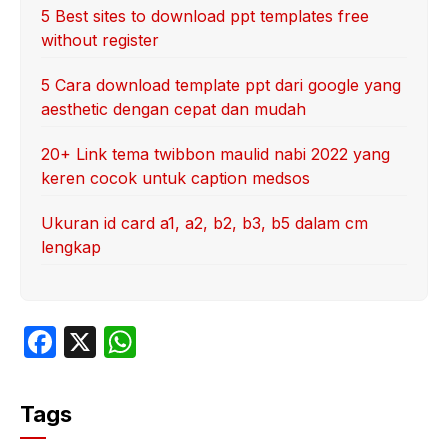
5 Best sites to download ppt templates free
without register
5 Cara download template ppt dari google yang
aesthetic dengan cepat dan mudah
20+ Link tema twibbon maulid nabi 2022 yang
keren cocok untuk caption medsos
Ukuran id card a1, a2, b2, b3, b5 dalam cm
lengkap
F
X
W
a
h
c
at
Tags
e
s