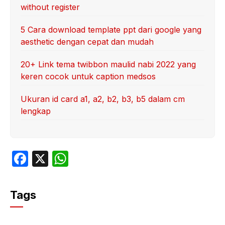
without register
5 Cara download template ppt dari google yang
aesthetic dengan cepat dan mudah
20+ Link tema twibbon maulid nabi 2022 yang
keren cocok untuk caption medsos
Ukuran id card a1, a2, b2, b3, b5 dalam cm
lengkap
F
X
W
a
h
c
at
Tags
e
s
b
A