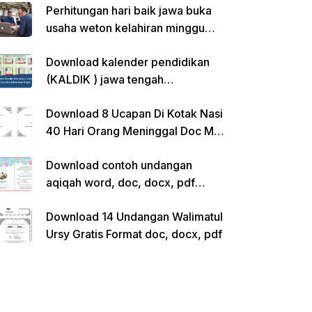
Perhitungan hari baik jawa buka
usaha weton kelahiran minggu
pon
Download kalender pendidikan
(KALDIK ) jawa tengah
2022/2023 pdf
Download 8 Ucapan Di Kotak Nasi
40 Hari Orang Meninggal Doc Ms.
Word Siap Edit
Download contoh undangan
aqiqah word, doc, docx, pdf
kosong siap edit
Download 14 Undangan Walimatul
Ursy Gratis Format doc, docx, pdf