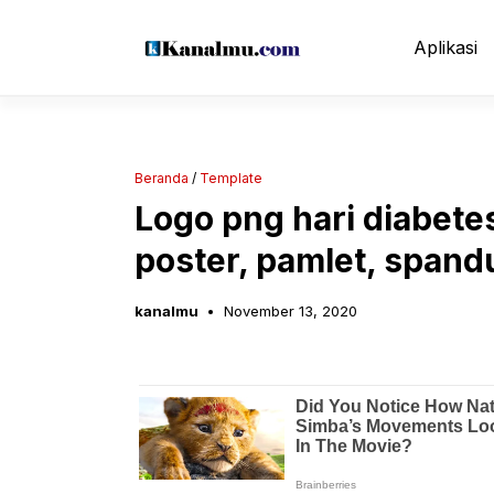
Langsung
ke
Aplikasi
isi
Beranda
/
Template
Logo png hari diabete
poster, pamlet, span
kanalmu
November 13, 2020