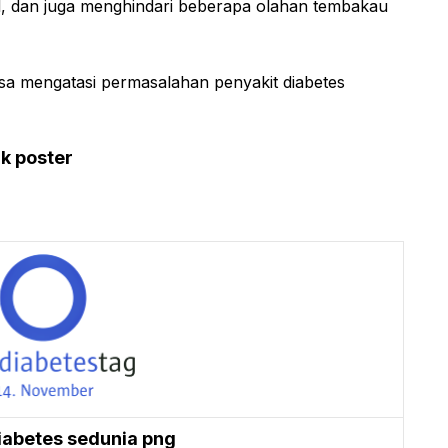
al, dan juga menghindari beberapa olahan tembakau
isa mengatasi permasalahan penyakit diabetes
k poster
diabetes sedunia png