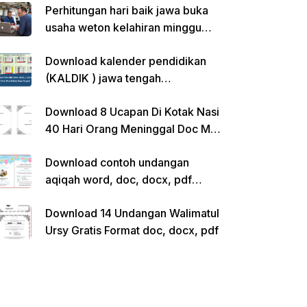
Perhitungan hari baik jawa buka
usaha weton kelahiran minggu
pon
Download kalender pendidikan
(KALDIK ) jawa tengah
2022/2023 pdf
Download 8 Ucapan Di Kotak Nasi
40 Hari Orang Meninggal Doc Ms.
Word Siap Edit
Download contoh undangan
aqiqah word, doc, docx, pdf
kosong siap edit
Download 14 Undangan Walimatul
Ursy Gratis Format doc, docx, pdf