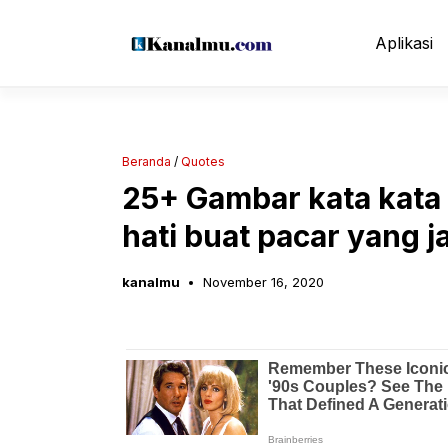
Langsung
ke
Aplikasi
isi
Beranda
/
Quotes
25+ Gambar kata kat
hati buat pacar yang j
kanalmu
November 16, 2020