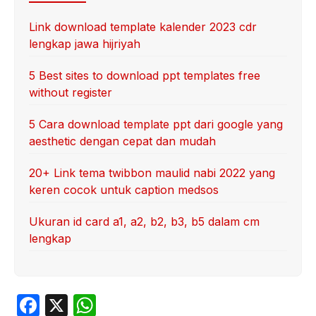
Link download template kalender 2023 cdr
lengkap jawa hijriyah
5 Best sites to download ppt templates free
without register
5 Cara download template ppt dari google yang
aesthetic dengan cepat dan mudah
20+ Link tema twibbon maulid nabi 2022 yang
keren cocok untuk caption medsos
Ukuran id card a1, a2, b2, b3, b5 dalam cm
lengkap
F
X
W