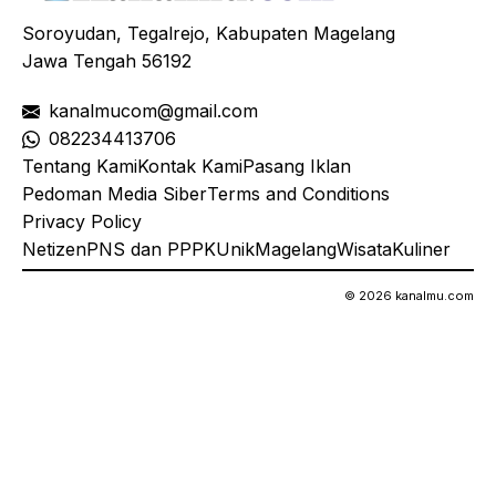
Soroyudan, Tegalrejo, Kabupaten Magelang
Jawa Tengah 56192
kanalmucom@gmail.com
08
2234413706
Tentang Kami
Kontak Kami
Pasang Iklan
Pedoman Media Siber
Terms and Conditions
Privacy Policy
Netizen
PNS dan PPPK
Unik
Magelang
Wisata
Kuliner
© 2026 kanalmu.com