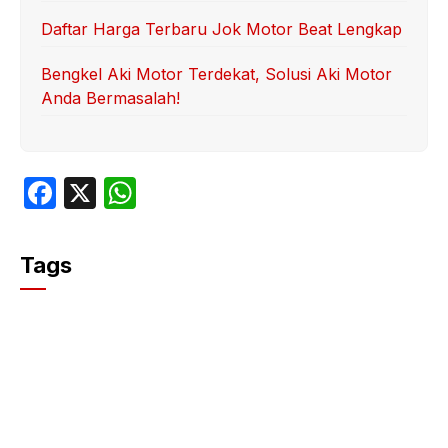
Daftar Harga Terbaru Jok Motor Beat Lengkap
Bengkel Aki Motor Terdekat, Solusi Aki Motor
Anda Bermasalah!
F
X
W
a
h
c
at
Tags
e
s
b
A
o
p
o
p
k