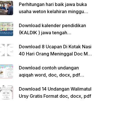
Perhitungan hari baik jawa buka
usaha weton kelahiran minggu
pon
Download kalender pendidikan
(KALDIK ) jawa tengah
2022/2023 pdf
Download 8 Ucapan Di Kotak Nasi
40 Hari Orang Meninggal Doc Ms.
Word Siap Edit
Download contoh undangan
aqiqah word, doc, docx, pdf
kosong siap edit
Download 14 Undangan Walimatul
Ursy Gratis Format doc, docx, pdf