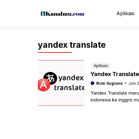
Langsung
ke
Aplikasi
isi
yandex translate
Aplikasi
Yandex Translate 
Rizki Sugiono
Juni 
Yandex Translate meru
indonesia ke inggris m
digunakan secara onlin