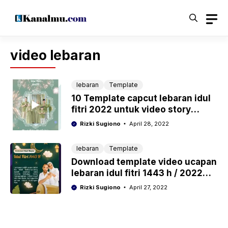
Langsung
ke
isi
video lebaran
lebaran
Template
10 Template capcut lebaran idul
fitri 2022 untuk video story
whatsapp, ig, tiktok dan fb
Rizki Sugiono
April 28, 2022
lebaran
Template
Download template video ucapan
lebaran idul fitri 1443 h / 2022
powerpoint ( PPT )
Rizki Sugiono
April 27, 2022