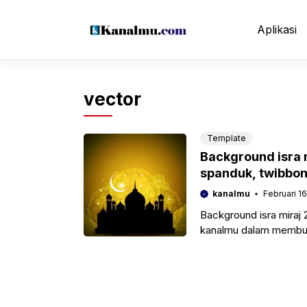
Langsung
ke
Aplikasi
isi
vector
Template
Background isra m
spanduk, twibbo
kanalmu
Februari 16
Background isra miraj
kanalmu dalam membuat
islam di tahun 1443