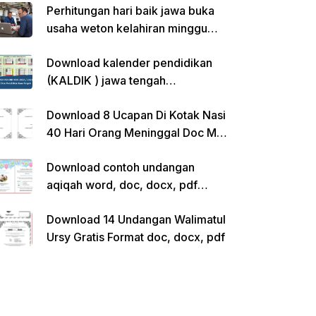
Perhitungan hari baik jawa buka
usaha weton kelahiran minggu
pon
Download kalender pendidikan
(KALDIK ) jawa tengah
2022/2023 pdf
Download 8 Ucapan Di Kotak Nasi
40 Hari Orang Meninggal Doc Ms.
Word Siap Edit
Download contoh undangan
aqiqah word, doc, docx, pdf
kosong siap edit
Download 14 Undangan Walimatul
Ursy Gratis Format doc, docx, pdf