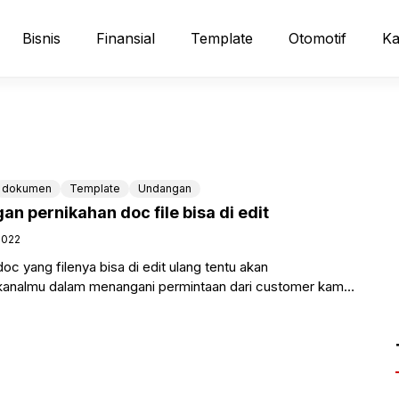
Bisnis
Finansial
Template
Otomotif
Ka
dokumen
Template
Undangan
 pernikahan doc file bisa di edit
2022
c yang filenya bisa di edit ulang tentu akan
nalmu dalam menangani permintaan dari customer kamu,
contoh katalog