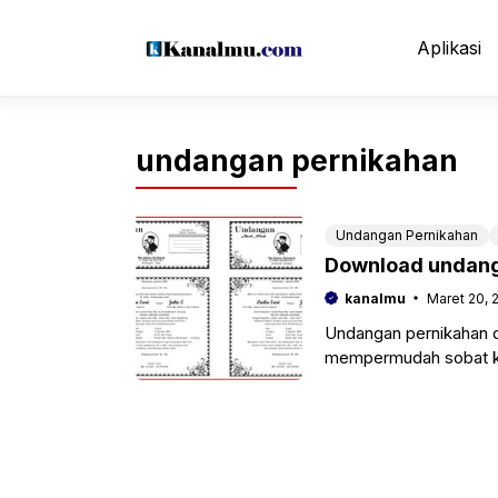
Langsung
ke
Aplikasi
isi
undangan pernikahan
Undangan Pernikahan
Download undangan
kanalmu
Maret 20, 
Undangan pernikahan do
mempermudah sobat ka
terlebih jika memiliki 