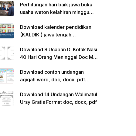
Perhitungan hari baik jawa buka
usaha weton kelahiran minggu
pon
Download kalender pendidikan
(KALDIK ) jawa tengah
2022/2023 pdf
Download 8 Ucapan Di Kotak Nasi
40 Hari Orang Meninggal Doc Ms.
Word Siap Edit
Download contoh undangan
aqiqah word, doc, docx, pdf
kosong siap edit
Download 14 Undangan Walimatul
Ursy Gratis Format doc, docx, pdf