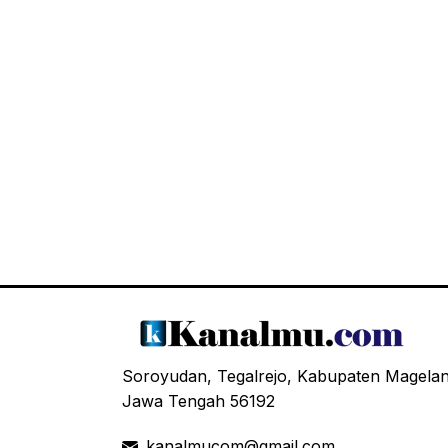
Soroyudan, Tegalrejo, Kabupaten Magela
Jawa Tengah 56192
kanalmucom@gmail.com