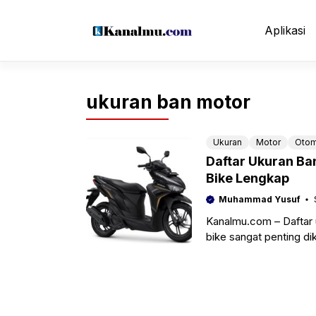
Langsung
ke
Aplikasi
isi
ukuran ban motor
Ukuran
Motor
Otom
Daftar Ukuran Ba
Bike Lengkap
Muhammad Yusuf
Kanalmu.com – Daftar u
bike sangat penting d
dalam