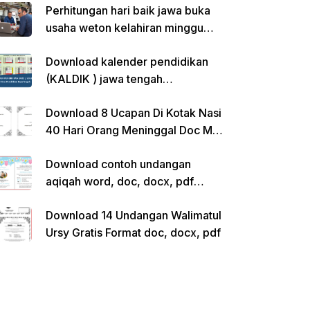
Perhitungan hari baik jawa buka
usaha weton kelahiran minggu
pon
Download kalender pendidikan
(KALDIK ) jawa tengah
2022/2023 pdf
Download 8 Ucapan Di Kotak Nasi
40 Hari Orang Meninggal Doc Ms.
Word Siap Edit
Download contoh undangan
aqiqah word, doc, docx, pdf
kosong siap edit
Download 14 Undangan Walimatul
Ursy Gratis Format doc, docx, pdf