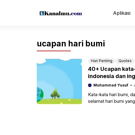
Langsung
ke
Aplikasi
isi
ucapan hari bumi
Hari Penting
Quotes
40+ Ucapan kata-
indonesia dan ing
Muhammad Yusuf
Kata-kata hari bumi, 
selamat hari bumi yang 
tentunya ini akan sema