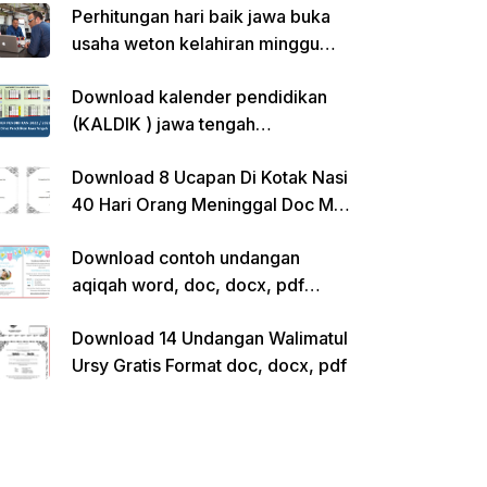
Perhitungan hari baik jawa buka
usaha weton kelahiran minggu
pon
Download kalender pendidikan
(KALDIK ) jawa tengah
2022/2023 pdf
Download 8 Ucapan Di Kotak Nasi
40 Hari Orang Meninggal Doc Ms.
Word Siap Edit
Download contoh undangan
aqiqah word, doc, docx, pdf
kosong siap edit
Download 14 Undangan Walimatul
Ursy Gratis Format doc, docx, pdf