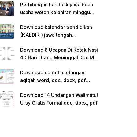
Perhitungan hari baik jawa buka
usaha weton kelahiran minggu
pon
Download kalender pendidikan
(KALDIK ) jawa tengah
2022/2023 pdf
Download 8 Ucapan Di Kotak Nasi
40 Hari Orang Meninggal Doc Ms.
Word Siap Edit
Download contoh undangan
aqiqah word, doc, docx, pdf
kosong siap edit
Download 14 Undangan Walimatul
Ursy Gratis Format doc, docx, pdf