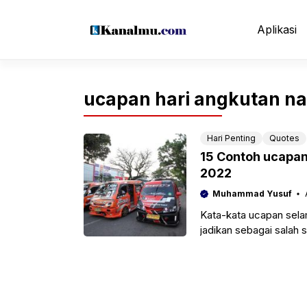
Langsung
ke
Aplikasi
isi
ucapan hari angkutan na
Hari Penting
Quotes
15 Contoh ucapan 
2022
Muhammad Yusuf
Kata-kata ucapan sela
jadikan sebagai salah 
memperingati hari pent