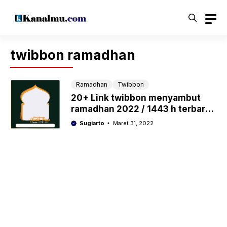
Langsung
ke
isi
twibbon ramadhan
Ramadhan
Twibbon
20+ Link twibbon menyambut
ramadhan 2022 / 1443 h terbaru,
gratis
Sugiarto
Maret 31, 2022