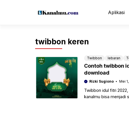
Langsung
ke
Aplikasi
isi
twibbon keren
Twibbon
lebaran
T
Contoh twibbon i
download
Rizki Sugiono
Mei 1
Twibbon idul fitri 202
kanalmu bisa menjadi 
meyarakan hari