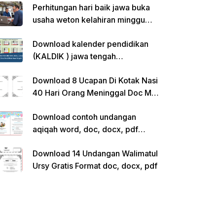
Perhitungan hari baik jawa buka
usaha weton kelahiran minggu
pon
Download kalender pendidikan
(KALDIK ) jawa tengah
2022/2023 pdf
Download 8 Ucapan Di Kotak Nasi
40 Hari Orang Meninggal Doc Ms.
Word Siap Edit
Download contoh undangan
aqiqah word, doc, docx, pdf
kosong siap edit
Download 14 Undangan Walimatul
Ursy Gratis Format doc, docx, pdf