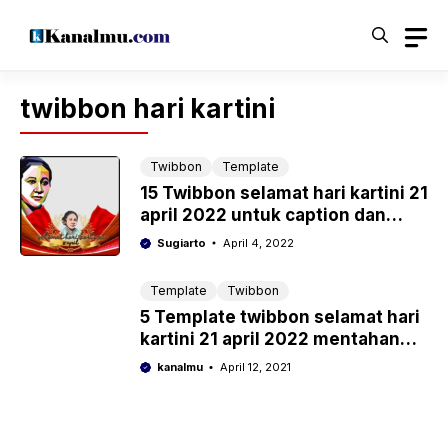
Langsung
ke
isi
twibbon hari kartini
Twibbon
Template
15 Twibbon selamat hari kartini 21
april 2022 untuk caption dan
story
Sugiarto
April 4, 2022
Template
Twibbon
5 Template twibbon selamat hari
kartini 21 april 2022 mentahan
psd png siap edit
kanalmu
April 12, 2021