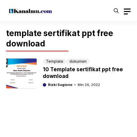
Langsung
ke
isi
template sertifikat ppt free
download
Template
dokumen
10 Template sertifikat ppt free
download
Rizki Sugiono
Mei 26, 2022