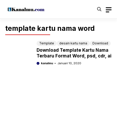
Langsung
ke
isi
template kartu nama word
Template
desain kartu nama
Download
Download Template Kartu Nama
Terbaru Format Word, psd, cdr, ai
kanalmu
Januari 10, 2020