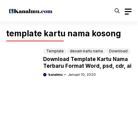
Langsung
ke
isi
template kartu nama kosong
Template
desain kartu nama
Download
Download Template Kartu Nama
Terbaru Format Word, psd, cdr, ai
kanalmu
Januari 10, 2020