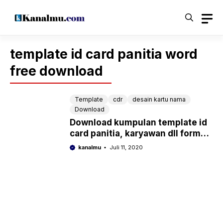
Langsung
ke
isi
template id card panitia word
free download
Template
cdr
desain kartu nama
Download
Download kumpulan template id
card panitia, karyawan dll format
word, cdr, psd lengkap siap edit
kanalmu
Juli 11, 2020