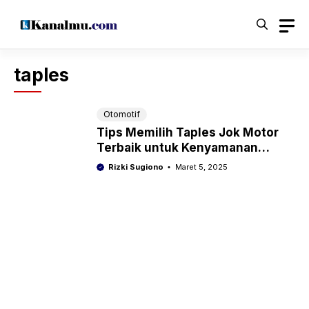
Langsung
ke
isi
taples
Otomotif
Tips Memilih Taples Jok Motor
Terbaik untuk Kenyamanan
Berkendara
Rizki Sugiono
Maret 5, 2025