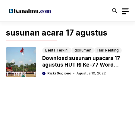
Langsung
ke
isi
susunan acara 17 agustus
Berita Terkini
dokumen
Hari Penting
Download susunan upacara 17
agustus HUT RI Ke-77 Word
tingkat RT, Desa, Kecamatan,
Rizki Sugiono
Agustus 10, 2022
Sekolah Lengkap