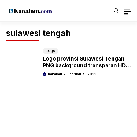
Langsung
ke
isi
sulawesi tengah
Logo
Logo provinsi Sulawesi Tengah
PNG background transparan HD
untuk desain
kanalmu
Februari 19, 2022