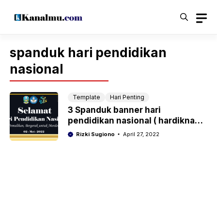
Langsung
ke
isi
spanduk hari pendidikan
nasional
Template
Hari Penting
3 Spanduk banner hari
pendidikan nasional ( hardiknas )
2022 cdr, ai gratis download
Rizki Sugiono
April 27, 2022