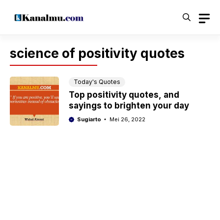
Langsung
ke
isi
science of positivity quotes
Today's Quotes
Top positivity quotes, and
sayings to brighten your day
Sugiarto
Mei 26, 2022