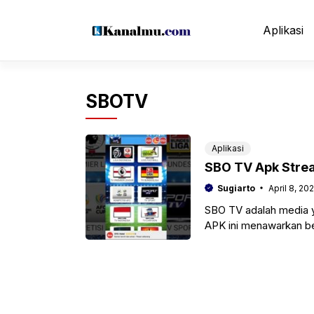
Langsung
ke
Aplikasi
isi
SBOTV
Aplikasi
SBO TV Apk Stre
Sugiarto
April 8, 20
SBO TV adalah media ya
APK ini menawarkan b