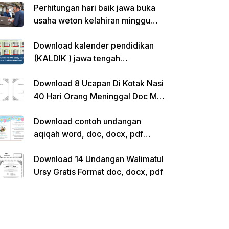
Perhitungan hari baik jawa buka
usaha weton kelahiran minggu
pon
Download kalender pendidikan
(KALDIK ) jawa tengah
2022/2023 pdf
Download 8 Ucapan Di Kotak Nasi
40 Hari Orang Meninggal Doc Ms.
Word Siap Edit
Download contoh undangan
aqiqah word, doc, docx, pdf
kosong siap edit
Download 14 Undangan Walimatul
Ursy Gratis Format doc, docx, pdf