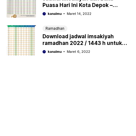
Puasa Hari Ini Kota Depok –
Ramadhan 2022/1443 Hijriyah
kanalmu
Maret 14, 2022
Ramadhan
Download jadwal imsakiyah
ramadhan 2022 / 1443 h untuk
buka puasa dan sahur
kanalmu
Maret 6, 2022