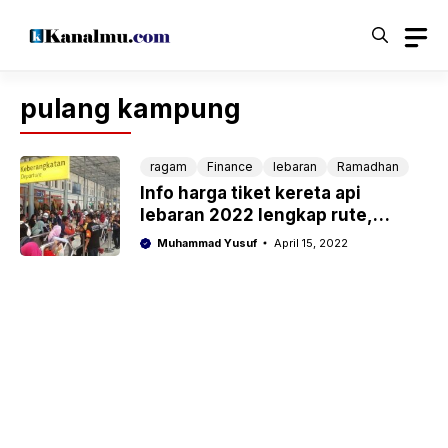
Langsung
ke
isi
pulang kampung
ragam
Finance
lebaran
Ramadhan
Info harga tiket kereta api
lebaran 2022 lengkap rute,
syarat da tips membelinya
Muhammad Yusuf
April 15, 2022