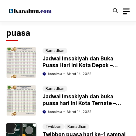
Langsung
ke
isi
puasa
Ramadhan
Jadwal Imsakiyah dan Buka
Puasa Hari Ini Kota Depok –
Ramadhan 2022/1443 Hijriyah
kanalmu
Maret 14, 2022
Ramadhan
Jadwal Imsakiyah dan buka
puasa hari ini Kota Ternate –
Ramadhan 2022/1443 Hijriyah
kanalmu
Maret 14, 2022
Twibbon
Ramadhan
Twibbon puasa hari ke-1 sampai