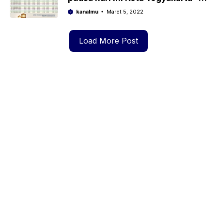
Ramadhan 2022/1443 Hijriyah
kanalmu
Maret 5, 2022
Load More Post