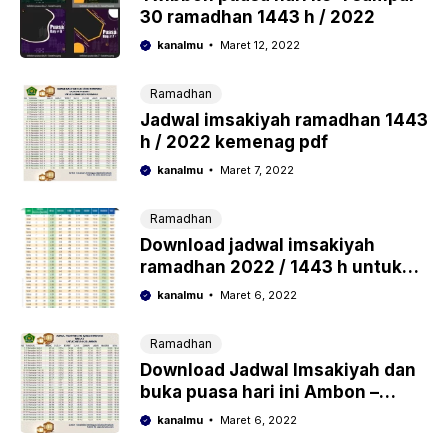
30 ramadhan 1443 h / 2022
kanalmu
Maret 12, 2022
Ramadhan
Jadwal imsakiyah ramadhan 1443
h / 2022 kemenag pdf
kanalmu
Maret 7, 2022
Ramadhan
Download jadwal imsakiyah
ramadhan 2022 / 1443 h untuk
buka puasa dan sahur
kanalmu
Maret 6, 2022
Ramadhan
Download Jadwal Imsakiyah dan
buka puasa hari ini Ambon –
Ramadhan 2022/1443 Hijriyah
kanalmu
Maret 6, 2022