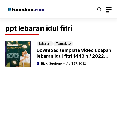
Langsung
ke
isi
ppt lebaran idul fitri
lebaran
Template
Download template video ucapan
lebaran idul fitri 1443 h / 2022
powerpoint ( PPT )
Rizki Sugiono
April 27, 2022