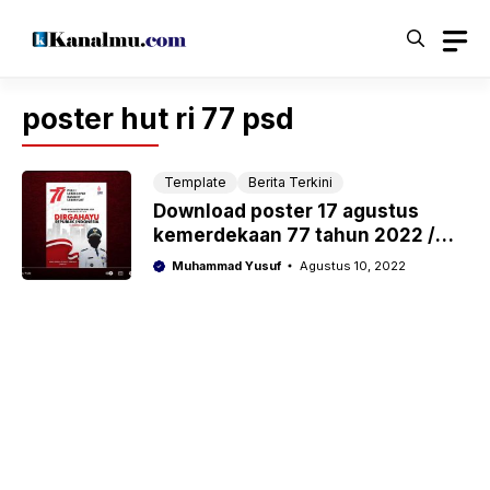
Langsung
ke
isi
poster hut ri 77 psd
Template
Berita Terkini
Download poster 17 agustus
kemerdekaan 77 tahun 2022 /
cdr / psd / HUT RI
Muhammad Yusuf
Agustus 10, 2022